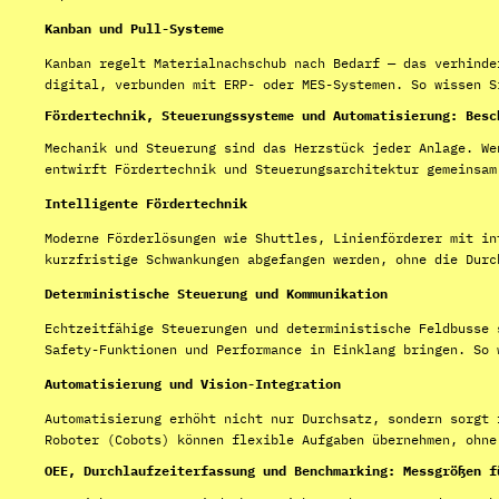
Kanban und Pull-Systeme
Kanban regelt Materialnachschub nach Bedarf — das verhinde
digital, verbunden mit ERP- oder MES-Systemen. So wissen S
Fördertechnik, Steuerungssysteme und Automatisierung: Besc
Mechanik und Steuerung sind das Herzstück jeder Anlage. We
entwirft Fördertechnik und Steuerungsarchitektur gemeinsam
Intelligente Fördertechnik
Moderne Förderlösungen wie Shuttles, Linienförderer mit in
kurzfristige Schwankungen abgefangen werden, ohne die Durc
Deterministische Steuerung und Kommunikation
Echtzeitfähige Steuerungen und deterministische Feldbusse 
Safety-Funktionen und Performance in Einklang bringen. So 
Automatisierung und Vision-Integration
Automatisierung erhöht nicht nur Durchsatz, sondern sorgt 
Roboter (Cobots) können flexible Aufgaben übernehmen, ohne
OEE, Durchlaufzeiterfassung und Benchmarking: Messgrößen f