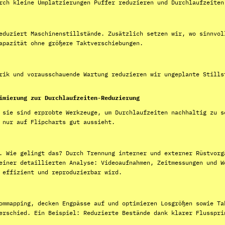
rch kleine Umplatzierungen Puffer reduzieren und Durchlaufzeiten
eduziert Maschinenstillstände. Zusätzlich setzen wir, wo sinnvol
apazität ohne größere Taktverschiebungen.
rik und vorausschauende Wartung reduzieren wir ungeplante Stills
imierung zur Durchlaufzeiten-Reduzierung
 sie sind erprobte Werkzeuge, um Durchlaufzeiten nachhaltig zu s
 nur auf Flipcharts gut aussieht.
. Wie gelingt das? Durch Trennung interner und externer Rüstvorg
einer detaillierten Analyse: Videoaufnahmen, Zeitmessungen und W
 effizient und reproduzierbar wird.
ommapping, decken Engpässe auf und optimieren Losgrößen sowie Ta
erschied. Ein Beispiel: Reduzierte Bestände dank klarer Flusspri