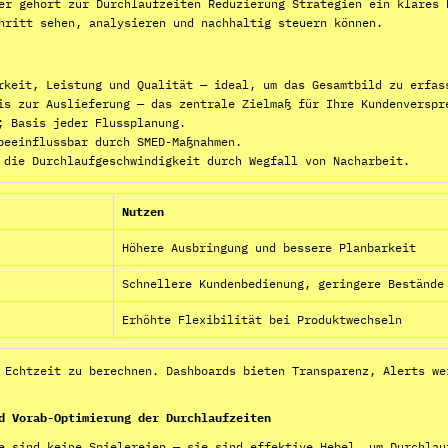
er gehört zur Durchlaufzeiten Reduzierung Strategien ein klares 
hritt sehen, analysieren und nachhaltig steuern können.
keit, Leistung und Qualität — ideal, um das Gesamtbild zu erfas
s zur Auslieferung — das zentrale Zielmaß für Ihre Kundenverspr
; Basis jeder Flussplanung.
beeinflussbar durch SMED-Maßnahmen.
die Durchlaufgeschwindigkeit durch Wegfall von Nacharbeit.
Nutzen
Höhere Ausbringung und bessere Planbarkeit
Schnellere Kundenbedienung, geringere Bestände
Erhöhte Flexibilität bei Produktwechseln
 Echtzeit zu berechnen. Dashboards bieten Transparenz, Alerts we
d Vorab-Optimierung der Durchlaufzeiten
e sind keine Spielereien — sie sind effektive Hebel, um Durchlau