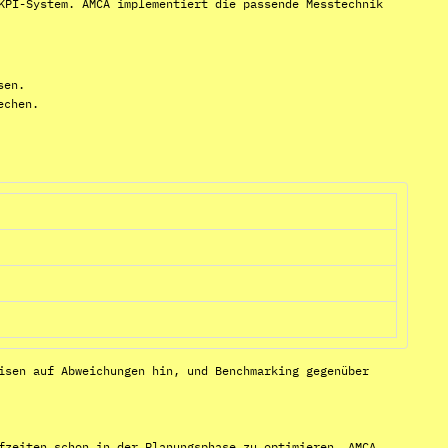
KPI-System. AMCA implementiert die passende Messtechnik
sen.
echen.
isen auf Abweichungen hin, und Benchmarking gegenüber
fzeiten schon in der Planungsphase zu optimieren. AMCA