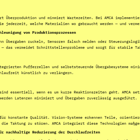
rt Überproduktion und minmiert Wartezeiten. Bei AMCA implementie
ie jederzeit, welche Materialien wo gebraucht werden — und verme
hleunigung von Produktionsprozessen
nn Übergaben ruckeln, Sensoren falsch melden oder Steuerungslogi
 — das vermeidet Schnittstellenprobleme und sorgt für stabile Ta
tegrierten Pufferzellen und selbststeuernde Übergabesysteme mini
hlaufzeit künstlich zu verlängern.
sind essentiell, wenn es um kurze Reaktionszeiten geht. AMCA set
werden Latenzen minimiert und Übergaben zuverlässig ausgeführt.
für konstante Qualität. Vision-Systeme erkennen Teile, orientier
 die Taktung zu stören. AMCA integriert diese Technologien maßge
ür nachhaltige Reduzierung der Durchlaufzeiten