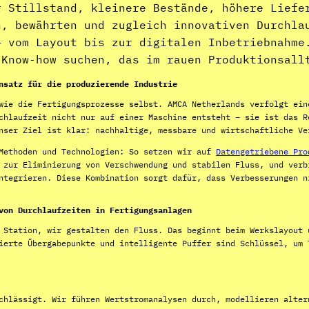
r Stillstand, kleinere Bestände, höhere Liefe
n, bewährten und zugleich innovativen Durchla
— vom Layout bis zur digitalen Inbetriebnahme
 Know‑how suchen, das im rauen Produktionsall
nsatz für die produzierende Industrie
wie die Fertigungsprozesse selbst. AMCA Netherlands verfolgt ein
chlaufzeit nicht nur auf einer Maschine entsteht – sie ist das R
nser Ziel ist klar: nachhaltige, messbare und wirtschaftliche Ve
 Methoden und Technologien: So setzen wir auf
Datengetriebene Pro
zur Eliminierung von Verschwendung und stabilen Fluss, und ver
ntegrieren. Diese Kombination sorgt dafür, dass Verbesserungen n
von Durchlaufzeiten in Fertigungsanlagen
 Station, wir gestalten den Fluss. Das beginnt beim Werkslayout 
ierte Übergabepunkte und intelligente Puffer sind Schlüssel, um 
chlässigt. Wir führen Wertstromanalysen durch, modellieren alter