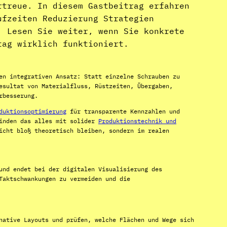
rtreue. In diesem Gastbeitrag erfahren
ufzeiten Reduzierung Strategien
. Lesen Sie weiter, wenn Sie konkrete
tag wirklich funktioniert.
en integrativen Ansatz: Statt einzelne Schrauben zu
esultat von Materialfluss, Rüstzeiten, Übergaben,
rbesserung.
duktionsoptimierung
für transparente Kennzahlen und
binden das alles mit solider
Produktionstechnik und
icht bloß theoretisch bleiben, sondern im realen
und endet bei der digitalen Visualisierung des
Taktschwankungen zu vermeiden und die
native Layouts und prüfen, welche Flächen und Wege sich