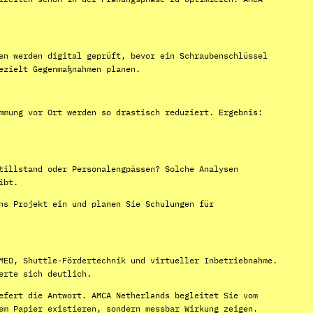
en werden digital geprüft, bevor ein Schraubenschlüssel
ezielt Gegenmaßnahmen planen.
mmung vor Ort werden so drastisch reduziert. Ergebnis:
tillstand oder Personalengpässen? Solche Analysen
ibt.
ns Projekt ein und planen Sie Schulungen für
MED, Shuttle-Fördertechnik und virtueller Inbetriebnahme.
erte sich deutlich.
efert die Antwort. AMCA Netherlands begleitet Sie vom
em Papier existieren, sondern messbar Wirkung zeigen.