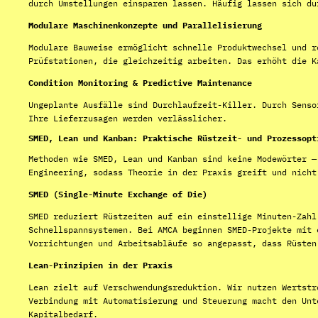
durch Umstellungen einsparen lassen. Häufig lassen sich du
Modulare Maschinenkonzepte und Parallelisierung
Modulare Bauweise ermöglicht schnelle Produktwechsel und r
Prüfstationen, die gleichzeitig arbeiten. Das erhöht die K
Condition Monitoring & Predictive Maintenance
Ungeplante Ausfälle sind Durchlaufzeit-Killer. Durch Senso
Ihre Lieferzusagen werden verlässlicher.
SMED, Lean und Kanban: Praktische Rüstzeit- und Prozessopt
Methoden wie SMED, Lean und Kanban sind keine Modewörter —
Engineering, sodass Theorie in der Praxis greift und nicht
SMED (Single-Minute Exchange of Die)
SMED reduziert Rüstzeiten auf ein einstellige Minuten-Zahl
Schnellspannsystemen. Bei AMCA beginnen SMED-Projekte mit 
Vorrichtungen und Arbeitsabläufe so angepasst, dass Rüsten
Lean-Prinzipien in der Praxis
Lean zielt auf Verschwendungsreduktion. Wir nutzen Wertstr
Verbindung mit Automatisierung und Steuerung macht den Unt
Kapitalbedarf.