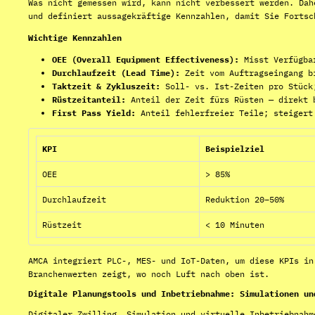
Was nicht gemessen wird, kann nicht verbessert werden. Dah
und definiert aussagekräftige Kennzahlen, damit Sie Fortsc
Wichtige Kennzahlen
OEE (Overall Equipment Effectiveness):
Misst Verfügbar
Durchlaufzeit (Lead Time):
Zeit vom Auftragseingang bi
Taktzeit & Zykluszeit:
Soll- vs. Ist-Zeiten pro Stück
Rüstzeitanteil:
Anteil der Zeit fürs Rüsten — direkt 
First Pass Yield:
Anteil fehlerfreier Teile; steigert 
KPI
Beispielziel
OEE
> 85%
Durchlaufzeit
Reduktion 20–50%
Rüstzeit
< 10 Minuten
AMCA integriert PLC-, MES- und IoT-Daten, um diese KPIs in
Branchenwerten zeigt, wo noch Luft nach oben ist.
Digitale Planungstools und Inbetriebnahme: Simulationen un
Digitaler Zwilling, Simulation und virtuelle Inbetriebnahm