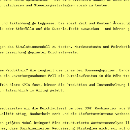
u validieren und Steuerungsstrategien vorab zu testen.
 und taktabhängige Engpässe. Das spart Zeit und Kosten: Änderung
ix oder Störfälle auf die Durchlaufzeit auswirken — und können g
gen das Simulationsmodell zu testen. Hardwaretests und Feinabsti
re Erreichung geplanter Durchsatzwerte.
em Produktmix? Wie reagiert die Linie bei Spannungspitzen, Bands
s ein unvorhergesehener Fall die Durchlaufzeiten in die Höhe tre
früh klare KPIs fest, binden Sie Produktion und Instandhaltung i
ch tatsächlich im Alltag gelebt.
reduzierten wir die Durchlaufzeit um über 30%: Kombination aus S
ualität stieg, Nacharbeit sank und die Liefertermintreue verbess
en größten Hebel bringen? Eine strukturierte Wertstromanalyse li
her, dass Durchlaufzeiten Reduzierung Strategien nicht nur auf d