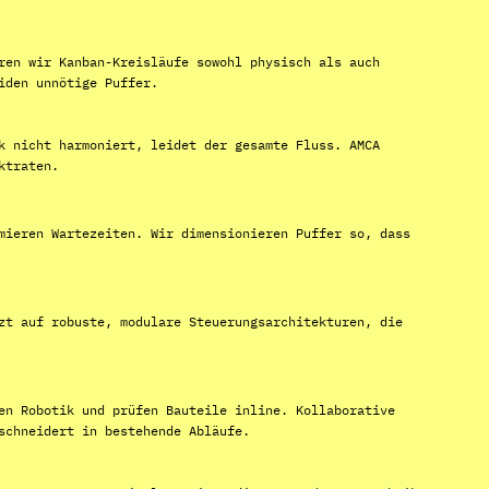
ren wir Kanban-Kreisläufe sowohl physisch als auch
iden unnötige Puffer.
k nicht harmoniert, leidet der gesamte Fluss. AMCA
ktraten.
mieren Wartezeiten. Wir dimensionieren Puffer so, dass
zt auf robuste, modulare Steuerungsarchitekturen, die
en Robotik und prüfen Bauteile inline. Kollaborative
schneidert in bestehende Abläufe.