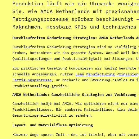
Produktion läuft wie ein Uhrwerk: wenige
Sie, wie AMCA Netherlands mit praxisnahe
Fertigungsprozesse spürbar beschleunigt 
Maßnahmen, messbare KPIs und technisches
Durchlaufzeiten Reduzierung Strategien: AMCA Netherlands A
Durchlaufzeiten Reduzierung Strategien sind so vielfältig 
drehen, betrachten wir das gesamte System. Warum? Weil Dur
Qualitätsprüfungen und Reaktionsfähigkeit bei Störungen. U
Zur praktischen Umsetzung kombinieren wir häufig bewährte
schnelle Anpassungen, nutzen
Lean Manufacturing Prinzipien
Fertigungsprozesse
, um Mechanik und Steuerung nahtlos zu i
Produktionsalltag greifen.
AMCA Netherlands: Ganzheitliche Strategien zur Verkürzung 
Ganzheitlich heißt bei AMCA: Wir optimieren nicht nur eine
Produktionsflusses. Ein sauberer Materialfluss, klar defin
Gesamtanlageneffektivität zu erhöhen.
Layout- und Materialfluss-Optimierung
Kürzere Wege sparen Zeit — das ist trivial, aber oft verna