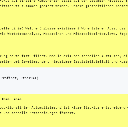
Fokus auf einzelne Komponenten statt auf den gesamten Prozess. E
eitsschutz zusammen gedacht werden. Unsere ganzheitlichen Konzep
uelle Linie: Welche Engpässe existieren? Wo entstehen Ausschuss 
wie Wertstromanalyse, Messreihen und Mitarbeiterinterviews. Erge
rung heute fast Pflicht. Module erlauben schnellen Austausch, ei
zeiten bei Erweiterungen, niedrigere Ersatzteilvielfalt und kürz
 Profinet, EtherCAT)
 Ihre Linie
oduktionslinien Automatisierung ist klare Struktur entscheidend 
z und schnelle Entscheidungen fördert.