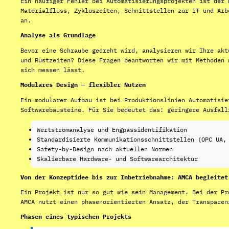
Ein häufiger Fehler bei Automatisierungsprojekten ist der 
Materialfluss, Zykluszeiten, Schnittstellen zur IT und Arb
an.
Analyse als Grundlage
Bevor eine Schraube gedreht wird, analysieren wir Ihre akt
und Rüstzeiten? Diese Fragen beantworten wir mit Methoden 
sich messen lässt.
Modulares Design — flexibler Nutzen
Ein modularer Aufbau ist bei Produktionslinien Automatisie
Softwarebausteine. Für Sie bedeutet das: geringere Ausfall
Wertstromanalyse und Engpassidentifikation
Standardisierte Kommunikationsschnittstellen (OPC UA,
Safety-by-Design nach aktuellen Normen
Skalierbare Hardware- und Softwarearchitektur
Von der Konzeptidee bis zur Inbetriebnahme: AMCA begleitet
Ein Projekt ist nur so gut wie sein Management. Bei der Pr
AMCA nutzt einen phasenorientierten Ansatz, der Transparen
Phasen eines typischen Projekts