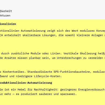
gbarkeit
ekturen
ionslinien
ktionslinien Automatisierung zeigt sich der Wert modularer Konze
CA entwickelt skalierbare Lösungen, die sowohl kleinere Anlagen 
 durch zusätzliche Module oder Linien. Vertikale Skalierung heiß
de Ansätze müssen planbar sein, um Unterbrechungen zu vermeiden 
r Kostentreiber. Standardisierte SPS-Funktionsbausteine, modular
fwand und niedrigere Lifecycle-Kosten.
roduktionslinien-Automatisierung
ie ist ein Hebel für Nachhaltigkeit: geringerer Energieverbrauch
ur mehr — es produziert sauberer und sparsamer.