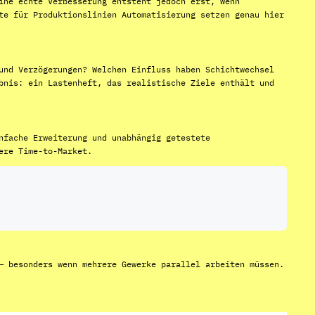
ine echte Verbesserung entsteht jedoch erst, wenn
te für Produktionslinien Automatisierung setzen genau hier
und Verzögerungen? Welchen Einfluss haben Schichtwechsel
bnis: ein Lastenheft, das realistische Ziele enthält und
nfache Erweiterung und unabhängig getestete
ere Time-to-Market.
— besonders wenn mehrere Gewerke parallel arbeiten müssen.