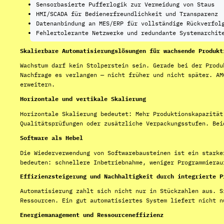
Sensorbasierte Pufferlogik zur Vermeidung von Staus
HMI/SCADA für Bedienerfreundlichkeit und Transparenz
Datenanbindung an MES/ERP für vollständige Rückverfol
Fehlertolerante Netzwerke und redundante Systemarchit
Skalierbare Automatisierungslösungen für wachsende Produkt
Wachstum darf kein Stolperstein sein. Gerade bei der Produ
Nachfrage es verlangen — nicht früher und nicht später. AM
erweitern.
Horizontale und vertikale Skalierung
Horizontale Skalierung bedeutet: Mehr Produktionskapazität
Qualitätsprüfungen oder zusätzliche Verpackungsstufen. Bei
Software als Hebel
Die Wiederverwendung von Softwarebausteinen ist ein starke
bedeuten: schnellere Inbetriebnahme, weniger Programmierau
Effizienzsteigerung und Nachhaltigkeit durch integrierte P
Automatisierung zahlt sich nicht nur in Stückzahlen aus. S
Ressourcen. Ein gut automatisiertes System liefert nicht n
Energiemanagement und Ressourceneffizienz