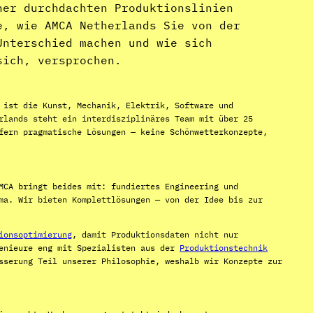
ner durchdachten Produktionslinien
e, wie AMCA Netherlands Sie von der
Unterschied machen und wie sich
sich, versprochen.
 ist die Kunst, Mechanik, Elektrik, Software und
rlands steht ein interdisziplinäres Team mit über 25
fern pragmatische Lösungen — keine Schönwetterkonzepte,
MCA bringt beides mit: fundiertes Engineering und
ma. Wir bieten Komplettlösungen — von der Idee bis zur
ionsoptimierung
, damit Produktionsdaten nicht nur
genieure eng mit Spezialisten aus der
Produktionstechnik
sserung Teil unserer Philosophie, weshalb wir Konzepte zur