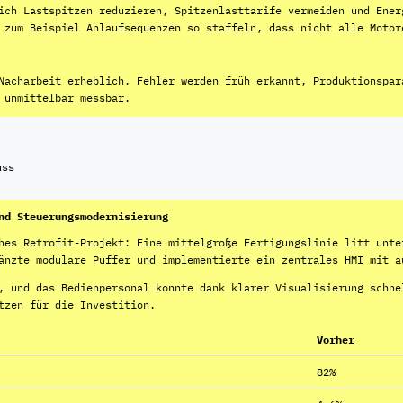
ich Lastspitzen reduzieren, Spitzenlasttarife vermeiden und Ener
 zum Beispiel Anlaufsequenzen so staffeln, dass nicht alle Motor
Nacharbeit erheblich. Fehler werden früh erkannt, Produktionspar
 unmittelbar messbar.
uss
nd Steuerungsmodernisierung
hes Retrofit-Projekt: Eine mittelgroße Fertigungslinie litt unte
änzte modulare Puffer und implementierte ein zentrales HMI mit a
, und das Bedienpersonal konnte dank klarer Visualisierung schne
tzen für die Investition.
Vorher
82%