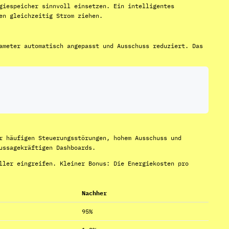
giespeicher sinnvoll einsetzen. Ein intelligentes
en gleichzeitig Strom ziehen.
ameter automatisch angepasst und Ausschuss reduziert. Das
r häufigen Steuerungsstörungen, hohem Ausschuss und
ussagekräftigen Dashboards.
ller eingreifen. Kleiner Bonus: Die Energiekosten pro
Nachher
95%