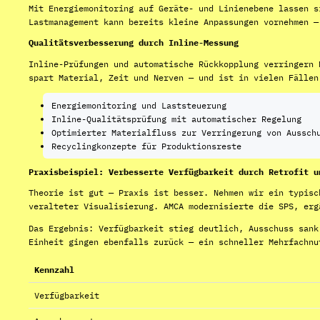
Mit Energiemonitoring auf Geräte- und Linienebene lassen s
Lastmanagement kann bereits kleine Anpassungen vornehmen —
Qualitätsverbesserung durch Inline-Messung
Inline-Prüfungen und automatische Rückkopplung verringern 
spart Material, Zeit und Nerven — und ist in vielen Fällen
Energiemonitoring und Laststeuerung
Inline-Qualitätsprüfung mit automatischer Regelung
Optimierter Materialfluss zur Verringerung von Aussch
Recyclingkonzepte für Produktionsreste
Praxisbeispiel: Verbesserte Verfügbarkeit durch Retrofit u
Theorie ist gut — Praxis ist besser. Nehmen wir ein typisc
veralteter Visualisierung. AMCA modernisierte die SPS, erg
Das Ergebnis: Verfügbarkeit stieg deutlich, Ausschuss sank
Einheit gingen ebenfalls zurück — ein schneller Mehrfachnu
Kennzahl
Verfügbarkeit