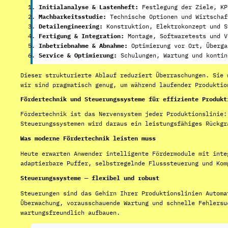
Initialanalyse & Lastenheft:
Festlegung der Ziele, KP
Machbarkeitsstudie:
Technische Optionen und Wirtschaf
Detailengineering:
Konstruktion, Elektrokonzept und S
Fertigung & Integration:
Montage, Softwaretests und V
Inbetriebnahme & Abnahme:
Optimierung vor Ort, Überga
Service & Optimierung:
Schulungen, Wartung und kontin
Dieser strukturierte Ablauf reduziert Überraschungen. Sie 
wir sind pragmatisch genug, um während laufender Produktio
Fördertechnik und Steuerungssysteme für effiziente Produkt
Fördertechnik ist das Nervensystem jeder Produktionslinie:
Steuerungssystemen wird daraus ein leistungsfähiges Rückgr
Was moderne Fördertechnik leisten muss
Heute erwarten Anwender intelligente Fördermodule mit inte
adaptierbare Puffer, selbstregelnde Flusssteuerung und Kom
Steuerungssysteme — flexibel und robust
Steuerungen sind das Gehirn Ihrer Produktionslinien Automa
Überwachung, vorausschauende Wartung und schnelle Fehlersu
wartungsfreundlich aufbauen.