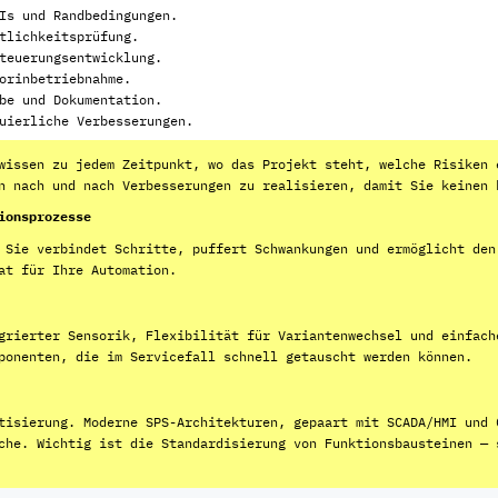
Is und Randbedingungen.
tlichkeitsprüfung.
teuerungsentwicklung.
orinbetriebnahme.
be und Dokumentation.
uierliche Verbesserungen.
wissen zu jedem Zeitpunkt, wo das Projekt steht, welche Risiken 
n nach und nach Verbesserungen zu realisieren, damit Sie keinen 
ionsprozesse
 Sie verbindet Schritte, puffert Schwankungen und ermöglicht den
at für Ihre Automation.
grierter Sensorik, Flexibilität für Variantenwechsel und einfach
ponenten, die im Servicefall schnell getauscht werden können.
tisierung. Moderne SPS-Architekturen, gepaart mit SCADA/HMI und 
che. Wichtig ist die Standardisierung von Funktionsbausteinen — 