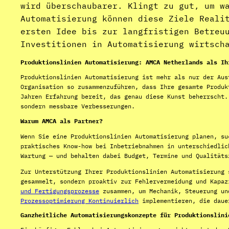
wird überschaubarer. Klingt zu gut, um w
Automatisierung können diese Ziele Reali
ersten Idee bis zur langfristigen Betreu
Investitionen in Automatisierung wirtsch
Produktionslinien Automatisierung: AMCA Netherlands als Ih
Produktionslinien Automatisierung ist mehr als nur der Aus
Organisation so zusammenzuführen, dass Ihre gesamte Produk
Jahren Erfahrung bereit, das genau diese Kunst beherrscht.
sondern messbare Verbesserungen.
Warum AMCA als Partner?
Wenn Sie eine Produktionslinien Automatisierung planen, su
praktisches Know-how bei Inbetriebnahmen in unterschiedlic
Wartung — und behalten dabei Budget, Termine und Qualitäts
Zur Unterstützung Ihrer Produktionslinien Automatisierung
gesammelt, sondern proaktiv zur Fehlervermeidung und Kapa
und Fertigungsprozesse
zusammen, um Mechanik, Steuerung und
Prozessoptimierung Kontinuierlich
implementieren, die daue
Ganzheitliche Automatisierungskonzepte für Produktionslini