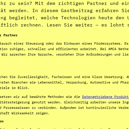
ahr zu sein? Mit dem richtigen Partner und ei
tät werden. In diesem Gastbeitrag erfahren Si
ung begleitet, welche Technologien heute den 
aftlich rechnen. Lesen Sie weiter — es lohnt 
r Partner
tausch einer Steuerung oder das Einbauen eines Fördersystems. Es
tion ruhiger, schneller und effizienter arbeitet. Bei AMCA Nethe
 Wir sprechen Ihre Sprache, verstehen Ihre Anforderungen und lie
chen Sie Zuverlässigkeit, Fachwissen und eine klare Umsetzung. A
hsten Branchen wie Lebensmittel, Verpackung, Automotive und Phar
ziele im Blick.
 setzen wir auf bewährte Methoden wie die
Datengetriebene Produkt
zitätssteigerung genutzt werden. Gleichzeitig arbeiten unsere In
 Prozesswissen zu verbinden. Außerdem ist kontinuierliche Verbe
rhaft Wirksamkeit zeigen.
en